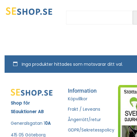
Inga produkter hittades som motsvarar ditt val.
Information
Köpvillkor
Shop för
Frakt / Leveans
SEauktioner AB
Ångerrätt/retur
Generalsgatan 1
0A
GDPR/Sekretesspolicy
415 05 Göteborg