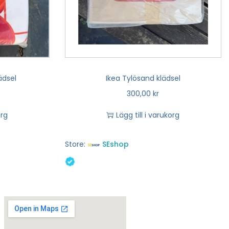
ädsel
Ikea Tylösand klädsel
300,00
kr
org
Lägg till i varukorg
Store:
SEshop