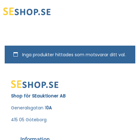
Inga produkter hittades som motsvarar ditt val.
Shop för SEauktioner AB
Generalsgatan 1
0A
415 05 Göteborg
Information