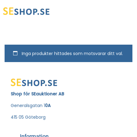
Inga produkter hittades som motsvarar ditt val.
Shop för SEauktioner AB
Generalsgatan 1
0A
415 05 Göteborg
Information