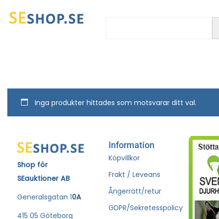
Inga produkter hittades som motsvarar ditt val.
Information
Köpvillkor
Shop för
Frakt / Leveans
SEauktioner AB
Ångerrätt/retur
Generalsgatan 1
0A
GDPR/Sekretesspolicy
415 05 Göteborg