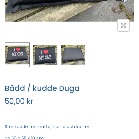
Bädd / kudde Duga
50,00
kr
Stor kudde för matte, husse och katten
ca 65 x 55 x 10 cm