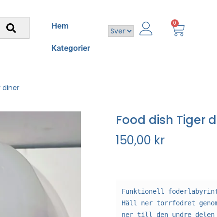
0
Hem
Kategorier
 diner
Food dish Tiger d
150,00
kr
Funktionell foderlabyrin
Häll ner torrfodret geno