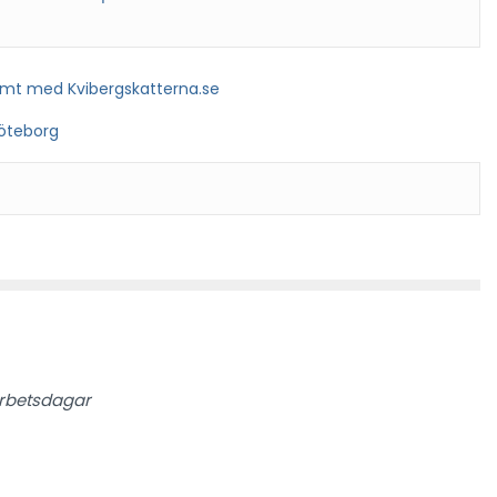
amt med Kvibergskatterna.se
Göteborg
arbetsdagar