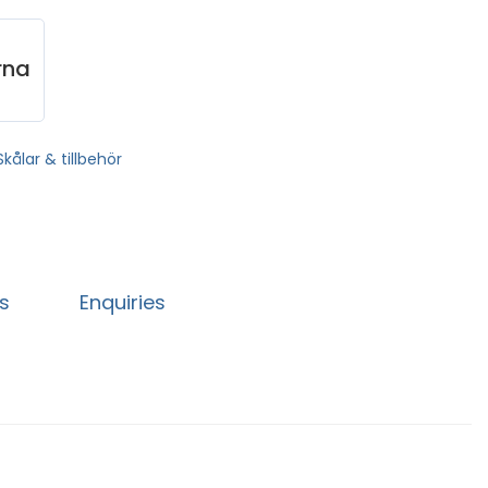
rna
Skålar & tillbehör
es
Enquiries