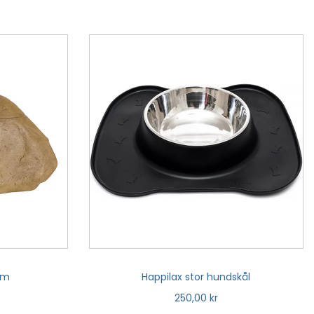
um
Happilax stor hundskål
250,00
kr