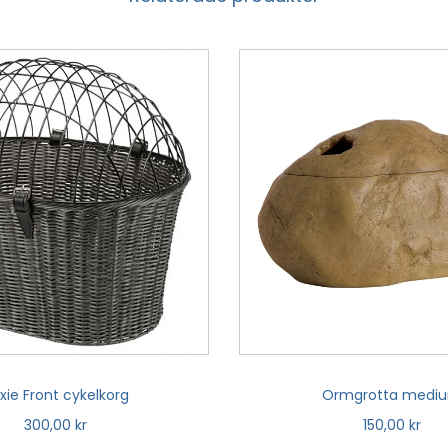
ixie Front cykelkorg
Ormgrotta medi
300,00
kr
150,00
kr