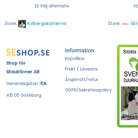
Välj alternativ
Store:
Kvibergskatterna
Store:
SE
Information
Köpvillkor
Shop för
Frakt / Leveans
SEauktioner AB
Ångerrätt/retur
Generalsgatan 1
0A
GDPR/Sekretesspolicy
415 05 Göteborg