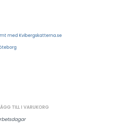
amt med Kvibergskatterna.se
Göteborg
LÄGG TILL I VARUKORG
arbetsdagar