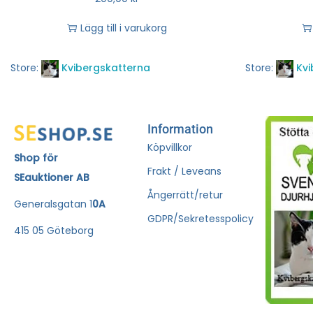
Lägg till i varukorg
Store:
Kvibergskatterna
Store:
Kvi
Information
Köpvillkor
Shop för
Frakt / Leveans
SEauktioner AB
Ångerrätt/retur
Generalsgatan 1
0A
GDPR/Sekretesspolicy
415 05 Göteborg