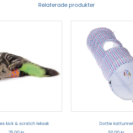
Relaterade produkter
es kick & scratch leksak
Dottie kattunne
25,00
kr
50,00
kr