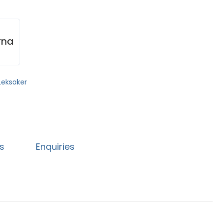
rna
Leksaker
es
Enquiries