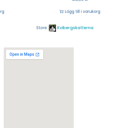
org
Lägg till i varukorg
Store:
Kvibergskatterna