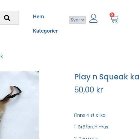
0
Hem
Kategorier
ak
Play n Squeak ka
50,00
kr
Finns 4 st olika:
1. Grå/brun mus
2. Tyg mus