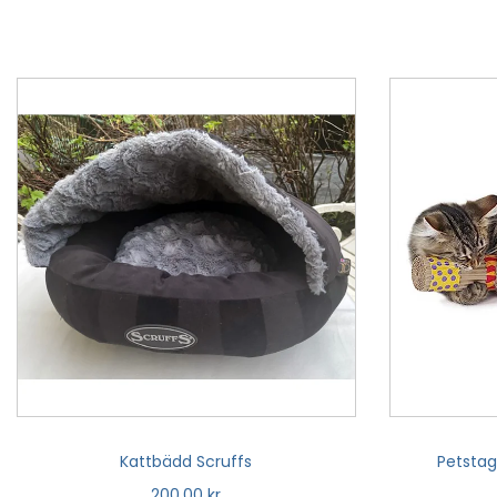
Kattbädd Scruffs
Petstag
200,00
kr