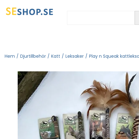
Hem
/
Djurtillbehör
/
Katt
/
Leksaker
/
Play n Squeak kattleks