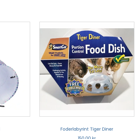
l
Foderlabyrint Tiger Diner
150,00
kr